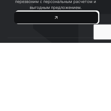
перезвоним с персональным расчетом и
выгодным предложением.
Мы воплотим ваши идеи в жизнь!
ООО «АМАСтрой»
230025, Республика Беларусь г.Гродно, ул.
Лидская, 15А
УНП 591052160
Р/с BY41AKBB30120000271170000000