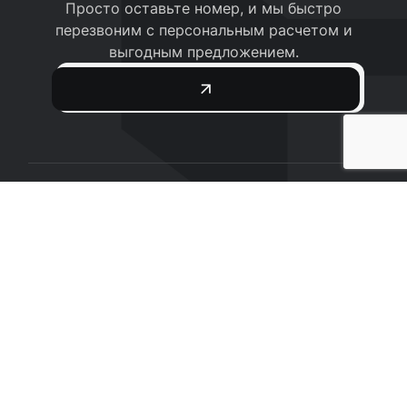
Просто оставьте номер, и мы быстро
перезвоним с персональным расчетом и
выгодным предложением.
Мы воплотим ваши идеи в жизнь!
ООО «АМАСтрой»
230025, Республика Беларусь г.Гродно, ул.
Лидская, 15А
УНП 591052160